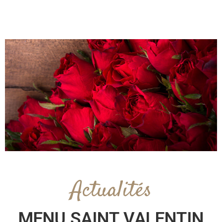
O
T
N
O
T
R
E
C
A
R
T
E
A
Actualités
C
T
U
MENU SAINT VALENTIN