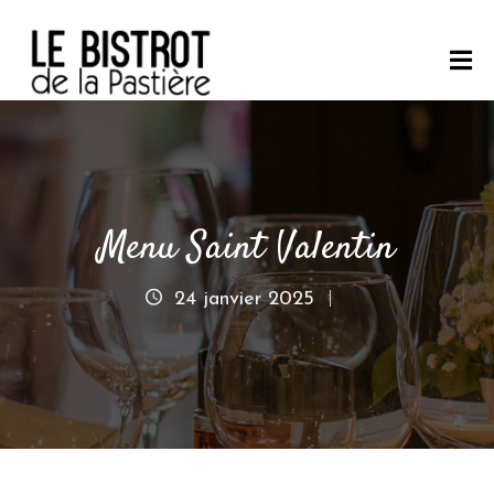
A
C
C
U
E
Menu Saint Valentin
I
L
24 janvier 2025
L
E
B
I
S
T
R