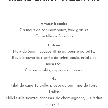
A
L
I
T
Amuse-bouche
É
S
Crémeux de topinambours, foie gras et
Croustille de focaccia
C
Entrée
O
Noix de Saint-Jacques rôtie au beurre noisette,
N
Raviole ouverte, risotto de céleri boule, éclats de
T
noisettes,
A
Citrons confits, capuccino cresson
C
T
Plat
Filet de canette grillé, pressé de pommes de terre
R
truffé,
É
Millefeuille ricotta, fricassée de champignons, jus réduit
S
au porto
E